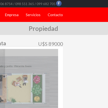
706 8754 / 098 551 365 / 099 682 705
Empresa
Servicios
Contacto
Propiedad
nta
U$S 89000