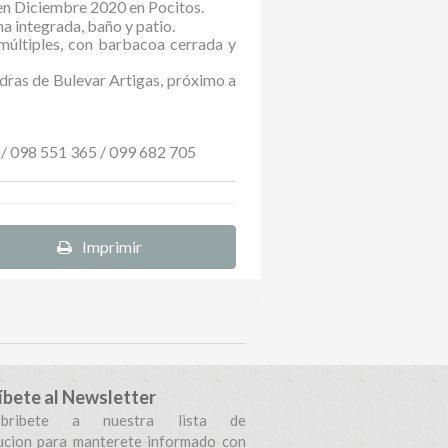
en Diciembre 2020 en Pocitos.
na integrada, baño y patio.
 múltiples, con barbacoa cerrada y
dras de Bulevar Artigas, próximo a
/ 098 551 365 / 099 682 705
Imprimir
íbete al Newsletter
sbribete a nuestra lista de
bucion para manterete informado con