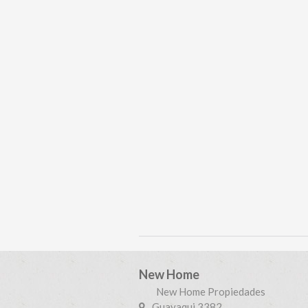
New Home
New Home Propiedades
Guayaqui 3382