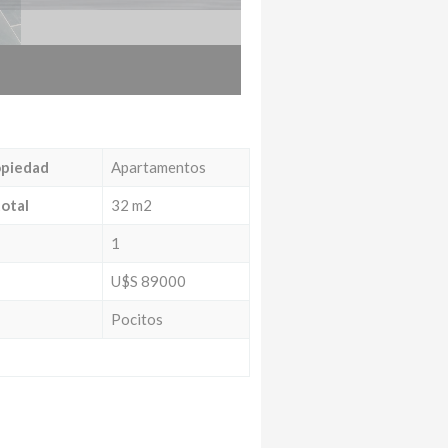
opiedad
Apartamentos
total
32 m2
1
U$S 89000
Pocitos