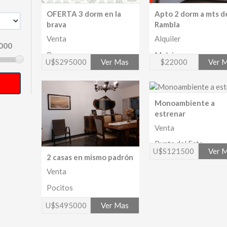
OFERTA 3 dorm en la
Apto 2 dorm a mts de
brava
Rambla
Venta
Alquiler
Brava
Malvin
U$S295000
Ver Mas
$22000
Ver 
Monoambiente a
estrenar
Venta
Punta del Este
U$S121500
Ver 
2 casas en mismo padrón
Venta
Pocitos
U$S495000
Ver Mas