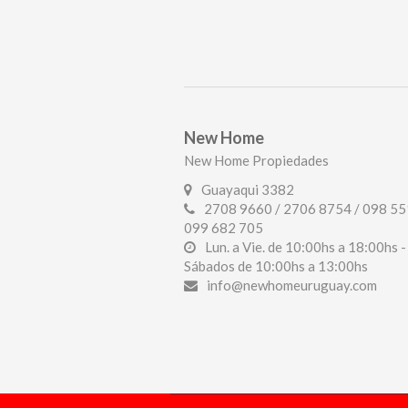
New Home
New Home Propiedades
Guayaqui 3382
2708 9660 / 2706 8754 / 098 55
099 682 705
Lun. a Vie. de 10:00hs a 18:00hs -
Sábados de 10:00hs a 13:00hs
info@newhomeuruguay.com