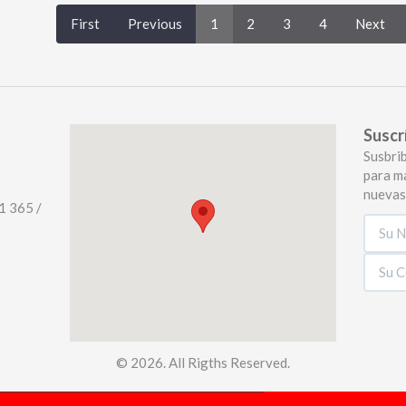
First
Previous
1
2
3
4
Next
Suscr
Susbrib
para m
nuevas
1 365 /
© 2026. All Rigths Reserved.