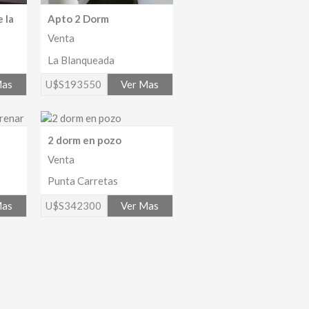
 la
Apto 2 Dorm
Venta
La Blanqueada
Mas
U$S193550
Ver Mas
2 dorm en pozo
Venta
Punta Carretas
Mas
U$S342300
Ver Mas