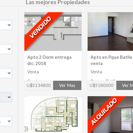
Las mejores Propiedades
Apto 2 Dorm entrega
Apto en Pque Batlle
dic. 2018
venta
Venta
Venta
Cordon
Parque Batlle
U$S134800
Ver Mas
U$S180000
Ver 