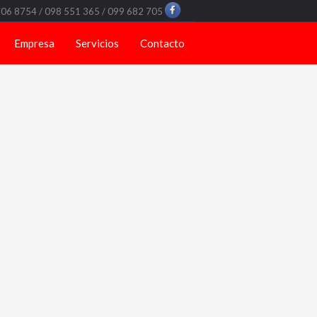
706 8754 / 098 551 365 / 099 682 705
Empresa
Servicios
Contacto
1
2
3
4
5
6
7