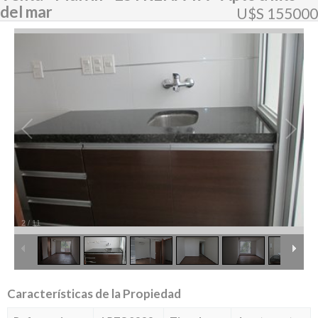
del mar
U$S 155000
2
/
11
Características de la Propiedad