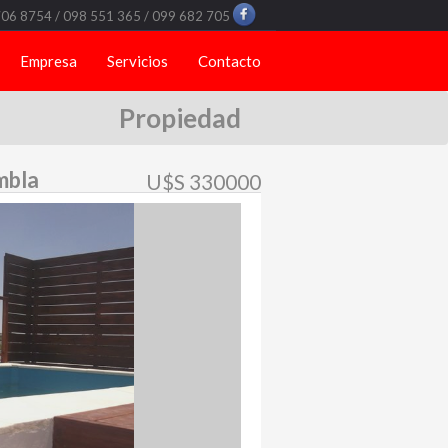
706 8754 / 098 551 365 / 099 682 705
Empresa
Servicios
Contacto
Propiedad
mbla
U$S 330000