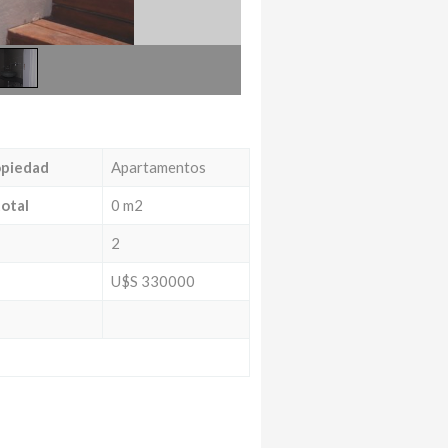
opiedad
Apartamentos
total
0 m2
2
U$S 330000