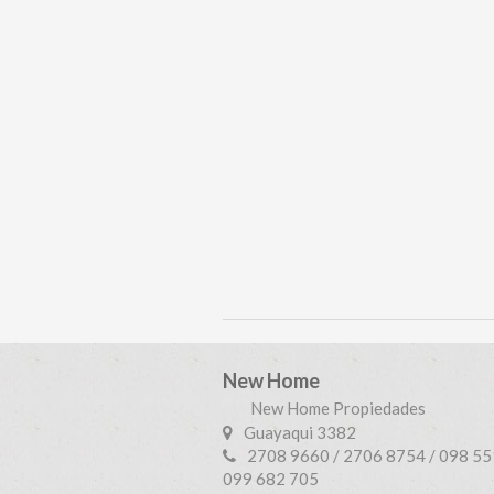
New Home
New Home Propiedades
Guayaqui 3382
2708 9660 / 2706 8754 / 098 55
099 682 705