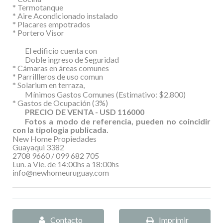
* Termotanque
* Aire Acondicionado instalado
* Placares empotrados
* Portero Visor
El edificio cuenta con
Doble ingreso de Seguridad
* Cámaras en áreas comunes
* Parrillleros de uso comun
* Solarium en terraza,
Mínimos Gastos Comunes (Estimativo: $2.800)
* Gastos de Ocupación (3%)
PRECIO DE VENTA - USD 116000
Fotos a modo de referencia, pueden no coincidir
con la tipologia publicada.
New Home Propiedades
Guayaqui 3382
2708 9660 / 099 682 705
Lun. a Vie. de 14:00hs a 18:00hs
info@newhomeuruguay.com
Contacto
Imprimir