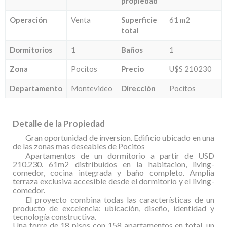
propiedad
Operación
Venta
Superficie
61 m2
total
Dormitorios
1
Baños
1
Zona
Pocitos
Precio
U$S 210230
Departamento
Montevideo
Dirección
Pocitos
Detalle de la Propiedad
Gran oportunidad de inversion. Edificio ubicado en una
de las zonas mas deseables de Pocitos
Apartamentos de un dormitorio a partir de USD
210.230. 61m2 distribuidos en la habitacion, living-
comedor, cocina integrada y baño completo. Amplia
terraza exclusiva accesible desde el dormitorio y el living-
comedor.
El proyecto combina todas las características de un
producto de excelencia: ubicación, diseño, identidad y
tecnología constructiva.
Una torre de 18 pisos con 158 apartamentos en total, un