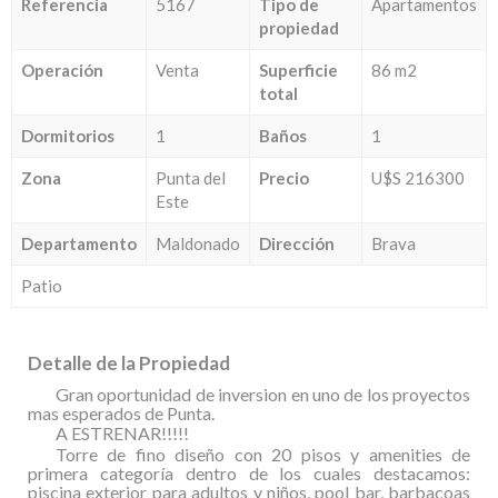
Referencia
5167
Tipo de
Apartamentos
propiedad
Operación
Venta
Superficie
86 m2
total
Dormitorios
1
Baños
1
Zona
Punta del
Precio
U$S 216300
Este
Departamento
Maldonado
Dirección
Brava
Patio
Detalle de la Propiedad
Gran oportunidad de inversion en uno de los proyectos
mas esperados de Punta.
A ESTRENAR!!!!!
Torre de fino diseño con 20 pisos y amenities de
primera categoría dentro de los cuales destacamos:
piscina exterior para adultos y niños, pool bar, barbacoas