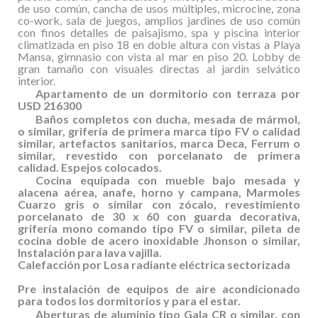
de uso común, cancha de usos múltiples, microcine, zona
co-work, sala de juegos, amplios jardines de uso común
con finos detalles de paisajismo, spa y piscina interior
climatizada en piso 18 en doble altura con vistas a Playa
Mansa, gimnasio con vista al mar en piso 20. Lobby de
gran tamaño con visuales directas al jardín selvático
interior.
Apartamento de un dormitorio con terraza por
USD 216300
Baños completos con ducha, mesada de mármol,
o similar, grifería de primera marca tipo FV o calidad
similar, artefactos sanitarios, marca Deca, Ferrum o
similar, revestido con porcelanato de primera
calidad. Espejos colocados.
Cocina equipada con mueble bajo mesada y
alacena aérea, anafe, horno y campana, Marmoles
Cuarzo gris o similar con zócalo, revestimiento
porcelanato de 30 x 60 con guarda decorativa,
grifería mono comando tipo FV o similar, pileta de
cocina doble de acero inoxidable Jhonson o similar,
Instalación para lava vajilla.
Calefacción por Losa radiante eléctrica sectorizada
Pre instalación de equipos de aire acondicionado
para todos los dormitorios y para el estar.
Aberturas de aluminio tipo Gala CR o similar, con