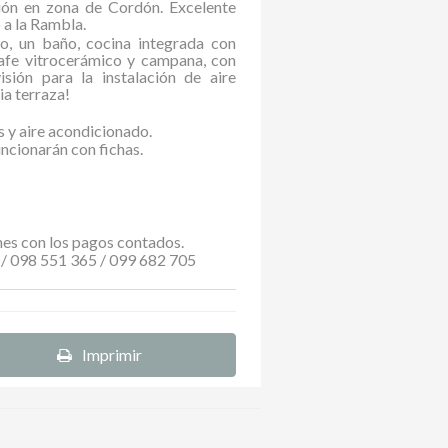
ión en zona de Cordón. Excelente
 a la Rambla.
o, un baño, cocina integrada con
afe vitrocerámico y campana, con
sión para la instalación de aire
ia terraza!
as y aire acondicionado.
ncionarán con fichas.
es con los pagos contados.
/ 098 551 365 / 099 682 705
Imprimir