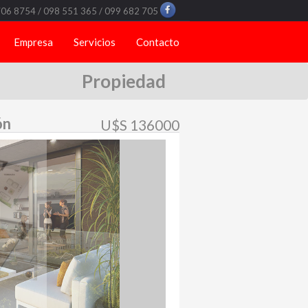
706 8754 / 098 551 365 / 099 682 705
Empresa
Servicios
Contacto
Propiedad
ón
U$S 136000