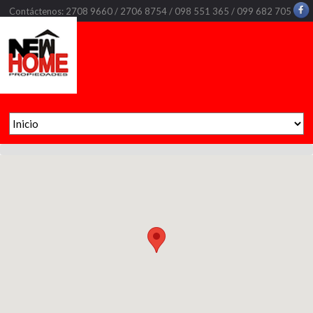
Contáctenos: 2708 9660 / 2706 8754 / 098 551 365 / 099 682 705