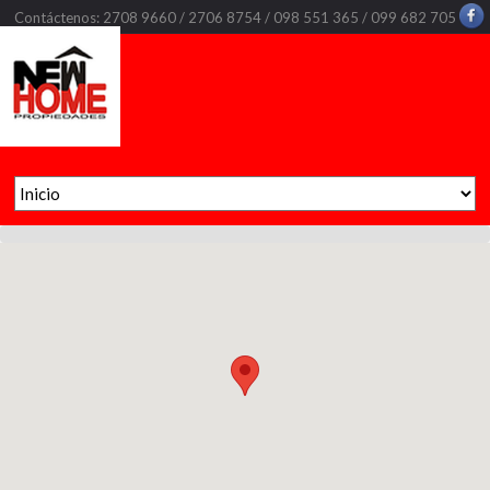
Contáctenos: 2708 9660 / 2706 8754 / 098 551 365 / 099 682 705