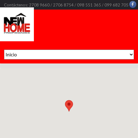
Contáctenos: 2708 9660 / 2706 8754 / 098 551 365 / 099 682 705