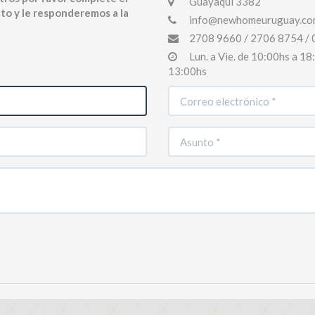
Guayaqui 3382
to y le responderemos a la
info@newhomeuruguay.co
2708 9660 / 2706 8754 / 
Lun. a Vie. de 10:00hs a 1
13:00hs