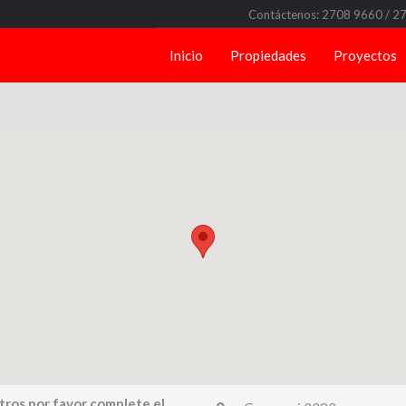
Contáctenos: 2708 9660 / 2
Inicio
Propiedades
Proyectos
tros por favor complete el