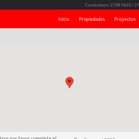
Contáctenos: 2708 9660 / 2
Inicio
Propiedades
Proyectos
tros por favor complete el