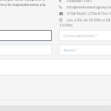
Guayaqui 3382
to y le responderemos a la
info@newhomeuruguay.co
2708 9660 / 2706 8754 / 
Lun. a Vie. de 10:00hs a 1
13:00hs