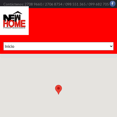
Contáctenos: 2708 9660 / 2706 8754 / 098 551 365 / 099 682 705