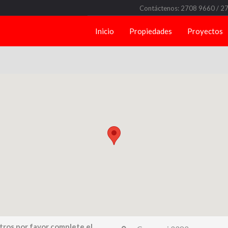
Contáctenos: 2708 9660 / 2
Inicio
Propiedades
Proyectos
tros por favor complete el