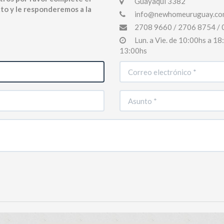
Guayaqui 3382
to y le responderemos a la
info@newhomeuruguay.co
2708 9660 / 2706 8754 / 
Lun. a Vie. de 10:00hs a 1
13:00hs